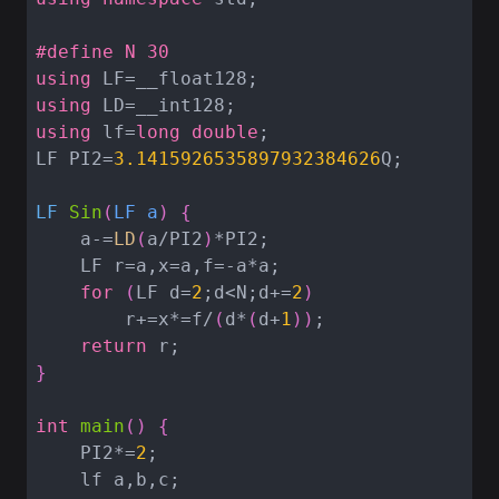
#
define
 N 30
using
using
using
 lf=
long
double
;

LF PI2=
3.1415926535897932384626
Q;

LF 
Sin
(
LF a
)
{
    a-=
LD
(
a/PI2
)
*PI2;

    LF r=a,x=a,f=-a*a;

for
(
LF d=
2
;d<N;d+=
2
)
        r+=x*=f/
(
d*
(
d+
1
)
)
;

return
}
int
main
(
)
{
    PI2*=
2
;

    lf a,b,c;
