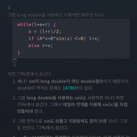
그럼 long double을 사용하고 이렇게만 해주면 되냐?
while
(
l+e<r
)
{
     x = 
(
l+r
)
/
2
;

if
(
A*x+B*
sin
(
x
)
-C<
0
)
 l=x;

else
 r=x;

}
하면 73%쯤에서 끊긴다.
왜냐?
sin이 long double이 아닌 double함수
이기 때문이다.
double이 먹히는 문제는
14786
번이 있다.
그럼
long double을 사용하는 sinl
을 사용하면 되냐? 하면
75%에서 끊긴다. 그래서
테일러 전개를 이용해 sin(x)를 직접
만들어야
한다.
그럼 찐막으로
sin도 만들고 이분탐색도 많이 쓰면
되냐? 그것
도 안된다. 77%에서 끊긴다.