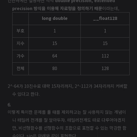
간단하게만 설명하면 각각
double precision, extended
precision 방식을 이용해 자료형을 정의하기 때문
이라는데,
long double
__float128
부호
1
1
지수
15
15
가수
64
112
전체
80
128
2^-64가 10진수로 대략 15자리까지, 2^-112가 34자리까지 커버할
수 있다고 한다.
이렇게 특이한 문제를 풀 때를 제외하고는 잘 사용하지 않는 개념이
니 테일러 전개를 잘 알아두자. 테일러전개도 따로 다루어야겠지
만, 비선형함수를 선형함수의 조합으로 표현할 수 있는 막강한 함
수이다. sin은 아래와 같이 표현한다.