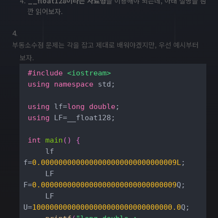
__float128이라는 자료형
을 이용해야 되는데, 아래 설명을 잠
깐 읽어보자.
부동소수점 문제는 각을 잡고 제대로 배워야겠지만, 우선 예시부터
보자.
#
include
<iostream>
using
namespace
 std;

using
 lf=
long
double
;

using
 LF=__float128;

int
main
(
)
{
     lf 
f=
0.0000000000000000000000000000009L
;

     LF 
F=
0.0000000000000000000000000000009
Q;

     LF 
U=
10000000000000000000000000000000.0
Q;
