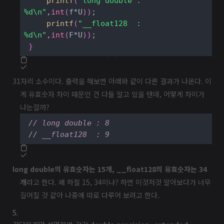
printf
(
"long double : 
%d\n"
,
int
(
f*U
)
)
;

printf
(
"__float128  : 
%d\n"
,
int
(
F*U
)
)
;

}
31자리 소수이다. 출력을 해보면 아래와 같이 다른 결과가 나온다. 이
게 유효숫자 차이 때문인 건 다들 알고 있을 텐데, 어떻게 차이가
나는걸까?
// long double : 8
// __float128  : 9
long double의 유효숫자는 15개, __float128의 유효숫자는 34
개
라고 한다. 왜 하필 15, 34이냐? 하면 이것저것 알아보다가 너무
길어질 것 같아 나중에 따로 다루어 보려고 한다.