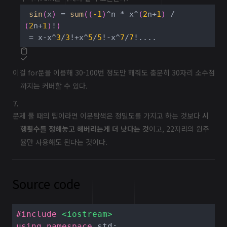
sin
(
x
)
 = 
sum
(
(
-1
)
^n * x^
(
2
n+
1
)
 / 
(
2
n+
1
)
!
)
 = x-x^
3
/
3
!+x^
5
/
5
!-x^
7
/
7
!....
이걸 for문을 이용해 30-100번 정도만 해줘도 충분히 30자리 소수점
까지는 커버할 수 있다.
문제 풀 때의 팁이라면 이분탐색은 정밀도를 가지고 하는 것보다
시
행횟수를 정해놓고 해버리는게 더 낫다는 것
이고, 22자리의 원주
율만 사용해도 된다는 것이다.
Source code
#
include
<iostream>
using
namespace
 std;
