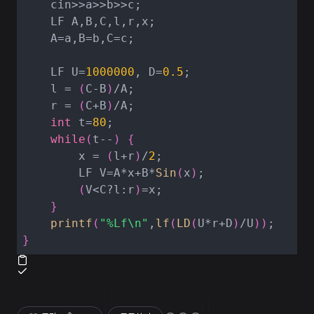
    cin>>a>>b>>c;

    LF A,B,C,l,r,x;

    A=a,B=b,C=c;

    LF U=
1000000
, D=
0.5
;

    l = 
(
C-B
)
/A;

    r = 
(
C+B
)
/A;

int
 t=
80
;

while
(
t--
)
{
        x = 
(
l+r
)
/
2
;

        LF V=A*x+B*
Sin
(
x
)
;

(
V<C?l:r
)
=x;

}
printf
(
"%Lf\n"
,
lf
(
LD
(
U*r+D
)
/U
)
)
}