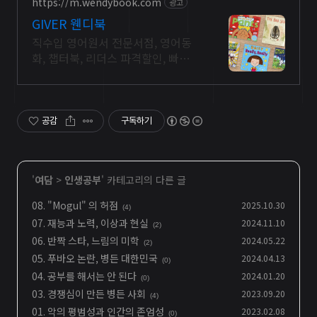
https://m.wendybook.com
광고
GIVER 웬디북
직수입 영어원서 전문서점, 영어동
화, 챕터북, 리더스 파격할인, 빠른배
송
공감
구독하기
'
여담
>
인생공부
' 카테고리의 다른 글
08. "Mogul" 의 허점
2025.10.30
(4)
07. 재능과 노력, 이상과 현실
2024.11.10
(2)
06. 반짝 스타, 느림의 미학
2024.05.22
(2)
05. 푸바오 논란, 병든 대한민국
2024.04.13
(0)
04. 공부를 해서는 안 된다
2024.01.20
(0)
03. 경쟁심이 만든 병든 사회
2023.09.20
(4)
01. 악의 평범성과 인간의 존엄성
2023.02.08
(0)