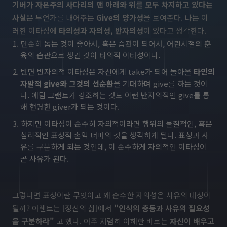
기버가 자본주의 사다리의 맨 아래와 위를 모두 차지하고 있다는
사실
은 무언가를 내어주는
Give의 양가성
을 보여준다. 나는 이
러한 이타성에
타의성과 자의성, 반자의성
이 있다고 생각한다.
단순히 돕는 것이 좋아서, 혹은 습관이 되어서, 어린시절의 훈
육의 습관으로 생긴 것이 타의적 이타성이다.
반면 반자의적 이타성은 자신에게 take가 되어 돌아올
타인의
자발적 give와 그것의 선순환
을 기대하며 give를 하는 것이
다. 애덤 그랜트가 강조하는 것도 이런 반자의적인 give를 통
해 현명한 giver가 되는 것이다.
하지만 이타성이 순수히 자의적이라면 행위의 물질적인, 혹은
심리적인 표상적 손익 너머의 것을 생각하게 된다. 표상과 사
유를 구분하게 되는 것인데, 이 순수하게 자의적인 이타성이
곧 사유가 된다.
그렇다면 표상이란 무엇이고 왜 순수한 자의성은 사유의 대상이
될까? 아렌트는 [정신의 삶]에서
"인식의 충동과 사유의 필요성
을 구분하라"
고 했다. 아주 저렴히 이해한 바로는
자신이 배우고