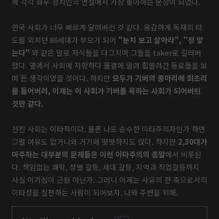
께 각각 좌우 정치인의 연설에서 가장 좋아하는 문장이 되었다.
한국 사회가 너무 빠르게 달려버린 것 같다. 용감하게 독재의 타
도를 외치던 86세대가 부모가 되어
"눈치 보고 살아라", "정 맞
는다"
와 같은 말로 자식들을 다그치며 그들을 taker로 길러버
렸다. 옆에서 사회에 저항하다 물결에 말려 휩쓸려간 동료들을 보
며 든 생각이었을 것이다. 하지만
모두가 기버의 종아리에 회초리
를 들어버려, 이제는 이 사회가 기버를 욕하는 사회가 되어버린
것만 같다.
선진 사회는 이타적이다. 물론 나도 순수한 이타주의자인가 하면
그럴 여유도 없거니와 거기에 떳떳하지도 않다. 하지만
2,30대가
마주하는 대부분의 문제들은 이런 이타주의의 종말
에서 비롯된
다. 책임없는 쾌락, 성별 갈등, 세대 갈등, 지역과 직업갈등까지
사실 이기심이 근원 아닌가. 그러니 이제는 사유의 한 축으로서의
이타성을 실천하는 사람이 되어보자. 나와 주변을 위해.