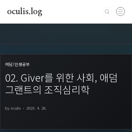
본문 바로가기
oculis.log
여담
/
인생공부
02. Giver를 위한 사회, 애덤
그랜트의 조직심리학
by oculis
2023. 4. 26.